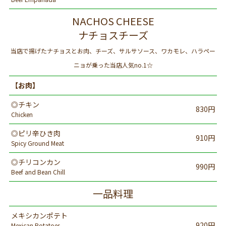
NACHOS CHEESE
ナチョスチーズ
当店で揚げたナチョスとお肉、チーズ、サルサソース、ワカモレ、ハラペー
ニョが乗った当店人気no.1☆
【お肉】
◎チキン
830円
Chicken
◎ピリ辛ひき肉
910円
Spicy Ground Meat
◎チリコンカン
990円
Beef and Bean Chill
一品料理
メキシカンポテト
920円
Mexican Potatoes