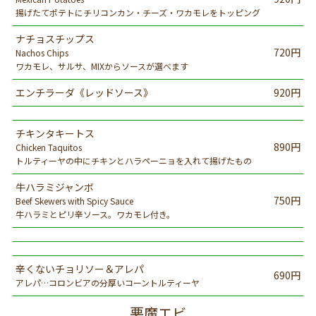
揚げたてポテトにチリコンカン・チーズ・ワカモレをトッピング
ナチョスチップス
720円
Nachos Chips
ワカモレ、サルサ、MIXからソースが選べます
エンチラーダ《レッドソース》
920円
チキンタキートス
890円
Chicken Taquitos
トルティーヤの中にチキンとハラペーニョを入れて揚げたもの
牛ハラミジャンボ
750円
Beef Skewers with Spicy Sauce
牛ハラミとピリ辛ソース。ワカモレ付き。
辛くないチョリソー＆アレパ
690円
アレパ…コロンビアの分厚いコーントルティーヤ
悪魔エビ